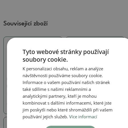
Související zboží
Tyto webové stránky používají
soubory cookie.
K personalizaci obsahu, reklam a analýze
návštěvnosti používáme soubory cookie.
Hnojiva na bonsaje
Hnojiva na bonsaje
Informace o vašem používání našich stránek
Bonsai elixír 0,5 litr
Bonsai elixír
také sdílíme s našimi reklamními a
SKU:
bonsai_elixir 0,5l
SKU:
doplnky_03
analytickými partnery, kteří je mohou
kombinovat s dalšími informacemi, které jste
148 Kč
49 Kč
jim poskytli nebo které shromáždili při vašem
používání jejich služeb.
Více informací