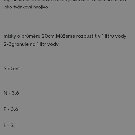
15granulí dáme na povrch nebo je můžeme zatlačit do zeminy
jako tyčinkové hnojivo
misky o průměru 20cm.Můžeme rozpustit v 1 litru vody
2-3granule na 1 litr vody.
Složení
N - 3,6
P - 3,6
k - 3,1