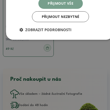
PŘIJMOUT VŠE
PŘIJMOUT NEZBYTNÉ
Hnojiva na bonsaje
ZOBRAZIT PODROBNOSTI
Bonsai elixír
SKU:
bonsai_elixir
49 Kč
Proč nakoupit u nás
Vše skladem – žádné ilustrační fotografie
Dodání do 48 hodin