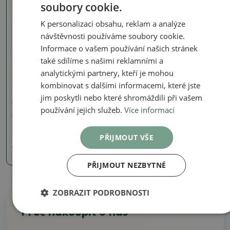
soubory cookie.
K personalizaci obsahu, reklam a analýze
návštěvnosti používáme soubory cookie.
Informace o vašem používání našich stránek
také sdílíme s našimi reklamními a
analytickými partnery, kteří je mohou
kombinovat s dalšími informacemi, které jste
jim poskytli nebo které shromáždili při vašem
Keramické figurky
používání jejich služeb.
Více informací
Keramická figurka
SKU:
1347-F25-20
PŘIJMOUT VŠE
120 Kč
PŘIJMOUT NEZBYTNÉ
ZOBRAZIT PODROBNOSTI
Proč nakoupit u nás