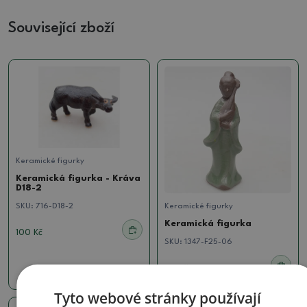
Související zboží
Keramické figurky
Keramická figurka - Kráva
D18-2
SKU:
716-D18-2
Keramické figurky
Keramická figurka
100 Kč
SKU:
1347-F25-06
70 Kč
Tyto webové stránky používají