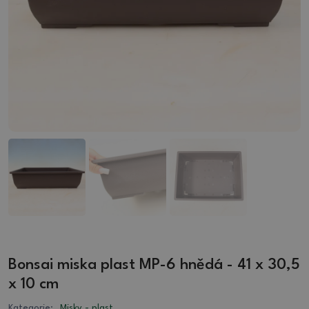
Bonsai miska plast MP-6 hnědá - 41 x 30,5
x 10 cm
Kategorie:
Misky - plast