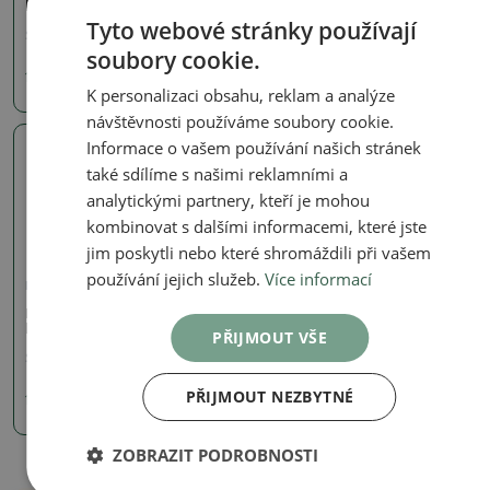
15 Kč
hnědá - 34 x 26 x 10 cm
Tyto webové stránky používají
SKU:
mp-7n
soubory cookie.
110 Kč
K personalizaci obsahu, reklam a analýze
návštěvnosti používáme soubory cookie.
Informace o vašem používání našich stránek
Skutečná fotografie
také sdílíme s našimi reklamními a
analytickými partnery, kteří je mohou
kombinovat s dalšími informacemi, které jste
jim poskytli nebo které shromáždili při vašem
používání jejich služeb.
Více informací
Misky - plast
Bonsai miska plast MP-3
hnědá - 11 x 8 x 5,5 cm
PŘIJMOUT VŠE
SKU:
mp-3
PŘIJMOUT NEZBYTNÉ
10 Kč
ZOBRAZIT PODROBNOSTI