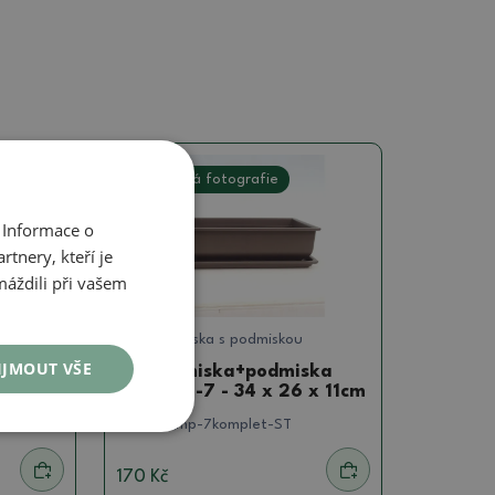
Skutečná fotografie
 Informace o
tnery, kteří je
máždili při vašem
Komplet miska s podmiskou
IJMOUT VŠE
ska
Bonsai miska+podmiska
 5,5 cm
plast MP-7 - 34 x 26 x 11cm
SKU:
aa_mp-7komplet-ST
170 Kč