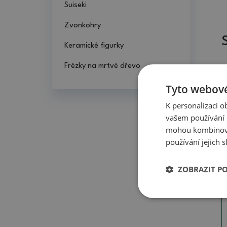
Suiseki
Zvonkohry
Keramické figurky
Frézky na mrtvé dřevo
Tyto webové
K personalizaci 
vašem používání n
mohou kombinovat
používání jejich 
ZOBRAZIT P