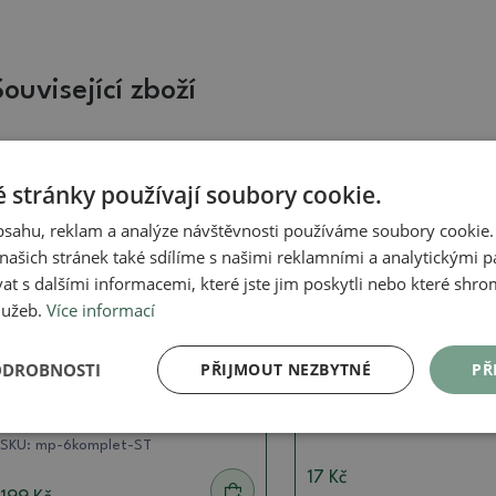
Související zboží
Skutečná fotografie
Skutečná fotografie
 stránky používají soubory cookie.
obsahu, reklam a analýze návštěvnosti používáme soubory cookie.
ašich stránek také sdílíme s našimi reklamními a analytickými par
 s dalšími informacemi, které jste jim poskytli nebo které shro
služeb.
Více informací
Komplet miska s podmiskou
Komplet miska s podmiskou
ODROBNOSTI
PŘIJMOUT NEZBYTNÉ
PŘ
Bonsai miska+podmiska
Bonsai miska+podmi
plast MP-6 - 40 x 30 x 10
plast MP-3 - 11 x 8 x
cm
SKU:
aa_mp-3komplet
SKU:
mp-6komplet-ST
17 Kč