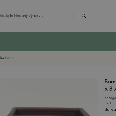
dmiskou
Bons
x 8 
Katego
SKU:
Barva