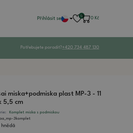
0
Přihlásit se
0
Kč
Potřebujete poradit?
+420 734 487 130
ai miska+podmiska plast MP-3 - 11
x 5,5 cm
rie:
Komplet miska s podmiskou
aa_mp-3komplet
 hnědá