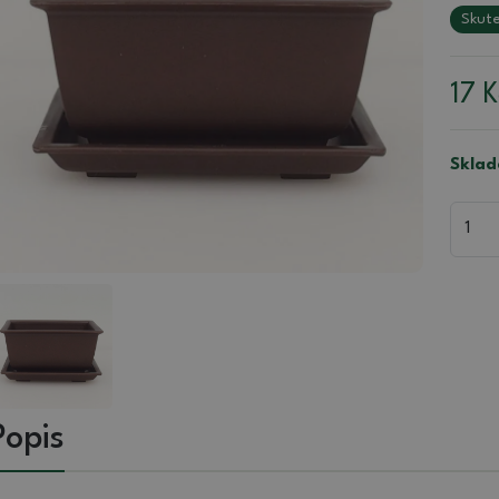
Skute
17
K
Sklad
Popis