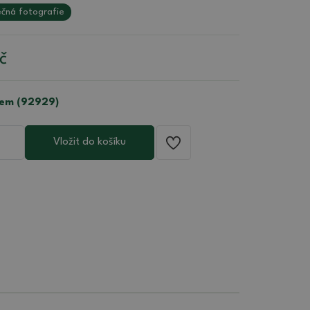
čná fotografie
č
em (92929)
Vložit do košíku