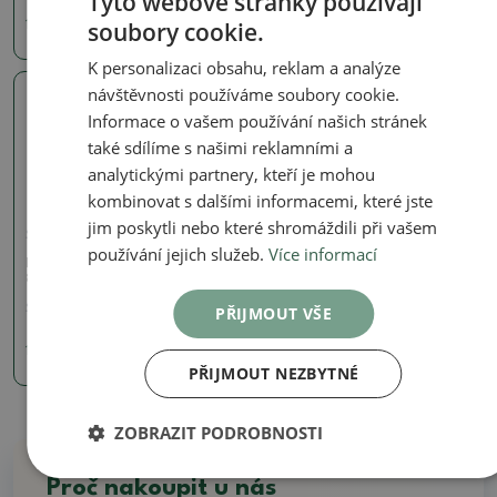
Tyto webové stránky používají
soubory cookie.
120 Kč
120 Kč
K personalizaci obsahu, reklam a analýze
návštěvnosti používáme soubory cookie.
Skutečná fotografie
Informace o vašem používání našich stránek
také sdílíme s našimi reklamními a
analytickými partnery, kteří je mohou
kombinovat s dalšími informacemi, které jste
jim poskytli nebo které shromáždili při vašem
Skořápky
používání jejich služeb.
Více informací
Keramická Skořápka 8 x
8,5 x 6 cm , barva zelená
SKU:
1328-M24-3570
PŘIJMOUT VŠE
120 Kč
PŘIJMOUT NEZBYTNÉ
ZOBRAZIT PODROBNOSTI
Proč nakoupit u nás