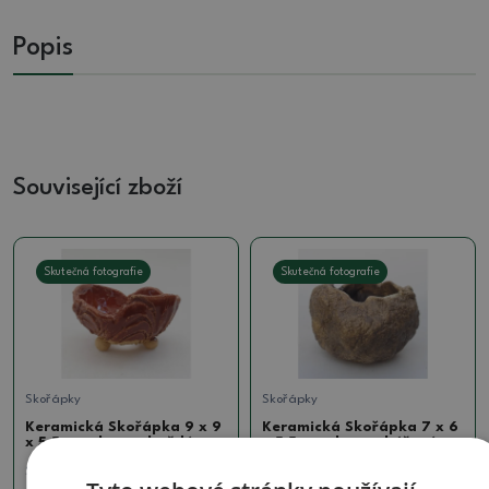
Popis
Související zboží
Skutečná fotografie
Skutečná fotografie
Skořápky
Skořápky
Keramická Skořápka 9 x 9
Keramická Skořápka 7 x 6
x 5,5 cm , barva hnědá
x 5,5 cm , barva béžová
SKU:
1282-M24-1765
SKU:
1336-M24-4214