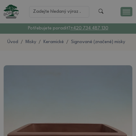
Potřebujete poradit?
+420 734 487 130
Úvod
Misky
Keramické
Signované (značené) misky