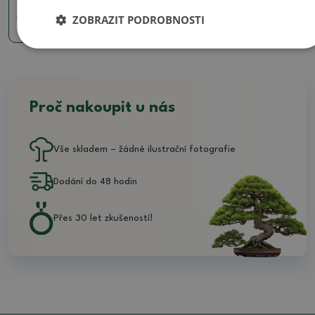
ZOBRAZIT PODROBNOSTI
1100 Kč
Proč nakoupit u nás
Vše skladem – žádné ilustrační fotografie
Dodání do 48 hodin
Přes 30 let zkušeností!