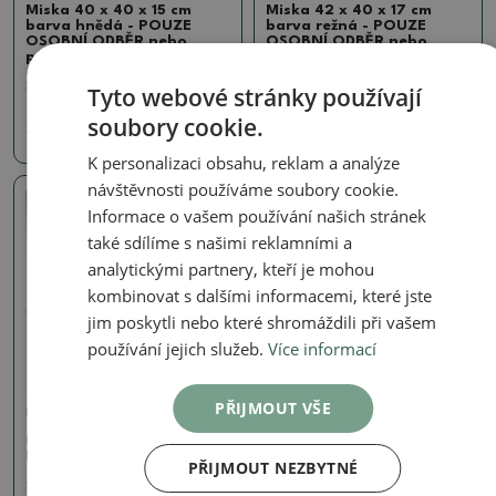
Miska 40 x 40 x 15 cm
Miska 42 x 40 x 17 cm
barva hnědá - POUZE
barva režná - POUZE
OSOBNÍ ODBĚR nebo
OSOBNÍ ODBĚR nebo
paletová přeprava
paletová přeprava
SKU:
1536-BC25-WH-255B
SKU:
1536-BC25-ML-27B
Tyto webové stránky používají
soubory cookie.
2400 Kč
890 Kč
K personalizaci obsahu, reklam a analýze
návštěvnosti používáme soubory cookie.
Informace o vašem používání našich stránek
Skutečná fotografie
také sdílíme s našimi reklamními a
analytickými partnery, kteří je mohou
kombinovat s dalšími informacemi, které jste
jim poskytli nebo které shromáždili při vašem
používání jejich služeb.
Více informací
PŘIJMOUT VŠE
Misky
Miska 39 x 39 x 7,5 cm
barva hnědá
PŘIJMOUT NEZBYTNÉ
SKU:
1536-BC25-ML-36