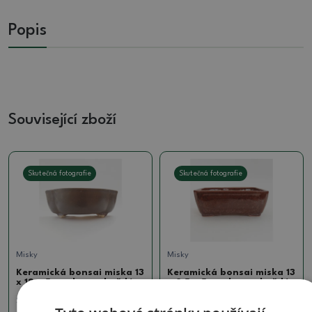
Popis
Související zboží
Skutečná fotografie
Skutečná fotografie
Misky
Misky
Keramická bonsai miska 13
Keramická bonsai miska 13
x 12 x 5 cm, barva hnědá
x 9,5 x 5 cm, barva hnědá
SKU:
1279-M24-1685
SKU:
1275-M24-1577