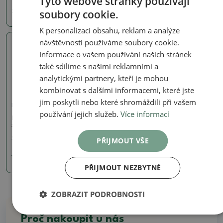
Tyto webové stránky používají
soubory cookie.
290 Kč
190 Kč
K personalizaci obsahu, reklam a analýze
návštěvnosti používáme soubory cookie.
Skutečná fotografie
Informace o vašem používání našich stránek
také sdílíme s našimi reklamními a
analytickými partnery, kteří je mohou
kombinovat s dalšími informacemi, které jste
jim poskytli nebo které shromáždili při vašem
Misky
používání jejich služeb.
Více informací
Keramická bonsai miska 9
x 8 x 3,5 cm, barva růžová
SKU:
1290-M24-1913
PŘIJMOUT VŠE
190 Kč
PŘIJMOUT NEZBYTNÉ
ZOBRAZIT PODROBNOSTI
Proč nakoupit u nás