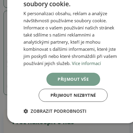
soubory cookie.
K personalizaci obsahu, reklam a analýze
návštěvnosti používáme soubory cookie.
Skutečná fotografie
Informace o vašem používání našich stránek
také sdílíme s našimi reklamními a
analytickými partnery, kteří je mohou
kombinovat s dalšími informacemi, které jste
Signované (značené) misky
jim poskytli nebo které shromáždili při vašem
používání jejich služeb.
Více informací
Bonsai miska 21 x 14 x 5
cm, barva modrozelená
SKU:
1167-CH-2022-53
PŘIJMOUT VŠE
261 Kč
290
Kč
PŘIJMOUT NEZBYTNÉ
ZOBRAZIT PODROBNOSTI
Proč nakoupit u nás