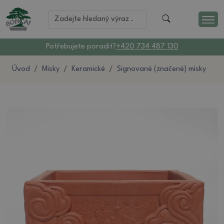
Potřebujete poradit?
+420 734 487 130
Úvod
Misky
Keramické
Signované (značené) misky