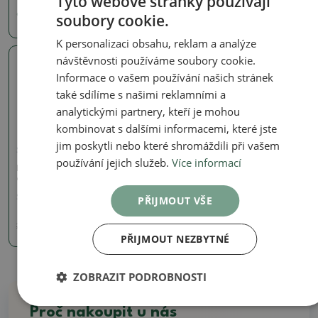
Tyto webové stránky používají
soubory cookie.
980 Kč
890 Kč
K personalizaci obsahu, reklam a analýze
návštěvnosti používáme soubory cookie.
Skutečná fotografie
Informace o vašem používání našich stránek
také sdílíme s našimi reklamními a
analytickými partnery, kteří je mohou
kombinovat s dalšími informacemi, které jste
jim poskytli nebo které shromáždili při vašem
Signované (značené) misky
používání jejich služeb.
Více informací
Bonsai miska 21 x 14 x 5
cm, barva modrozelená
SKU:
1167-CH-2022-53
PŘIJMOUT VŠE
261 Kč
290
Kč
PŘIJMOUT NEZBYTNÉ
ZOBRAZIT PODROBNOSTI
Proč nakoupit u nás