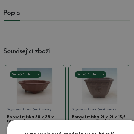
Popis
Související zboží
Skutečná fotografie
Skutečná fotografie
Signované (značené) misky
Signované (značené) misky
Bonsai miska 38 x 38 x
Bonsai miska 21 x 21 x 15,5
12,5 cm, barva hnědá
cm, barva přírodní
SKU:
1516-MZ26-134
SKU:
923-CH-2022-22