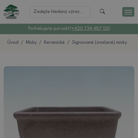
Potřebujete poradit?
+420 734 487 130
Úvod
Misky
Keramické
Signované (značené) misky