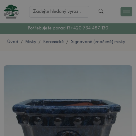
Potřebujete poradit?
+420 734 487 130
Úvod
Misky
Keramické
Signované (značené) misky