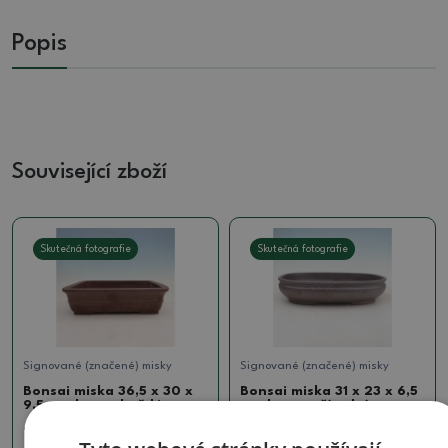
Popis
Související zboží
Skutečná fotografie
Skutečná fotografie
Signované (značené) misky
Signované (značené) misky
Bonsai miska 36,5 x 30 x
Bonsai miska 31 x 23 x 6,5
9,5 cm, barva hnědá
cm, barva přírodní
SKU:
1512-MZ26-64
SKU:
923-CH-2022-17