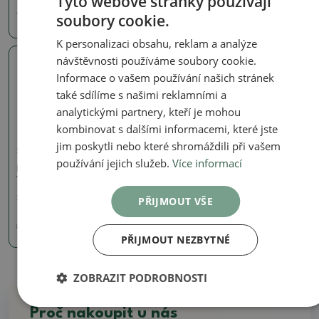
Tyto webové stránky používají
soubory cookie.
1280 Kč
890 Kč
K personalizaci obsahu, reklam a analýze
návštěvnosti používáme soubory cookie.
Skutečná fotografie
Informace o vašem používání našich stránek
také sdílíme s našimi reklamními a
analytickými partnery, kteří je mohou
kombinovat s dalšími informacemi, které jste
jim poskytli nebo které shromáždili při vašem
Signované (značené) misky
používání jejich služeb.
Více informací
Bonsai miska 20,5 x 20,5 x
15 cm, barva hnědá
SKU:
1167-CH-2022-29
PŘIJMOUT VŠE
801 Kč
890
Kč
PŘIJMOUT NEZBYTNÉ
ZOBRAZIT PODROBNOSTI
Proč nakoupit u nás