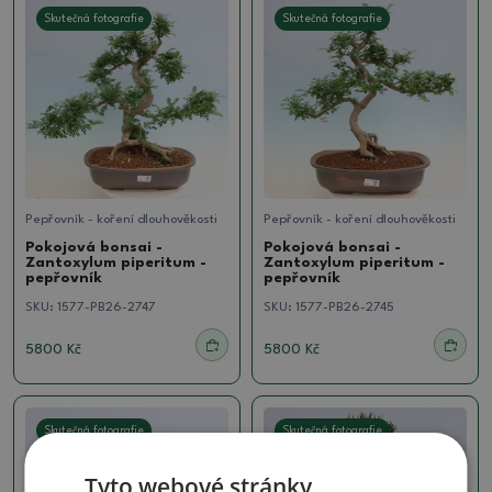
Skutečná fotografie
Skutečná fotografie
Pepřovník - koření dlouhověkosti
Pepřovník - koření dlouhověkosti
Pokojová bonsai -
Pokojová bonsai -
Zantoxylum piperitum -
Zantoxylum piperitum -
pepřovník
pepřovník
SKU:
1577-PB26-2747
SKU:
1577-PB26-2745
5800 Kč
5800 Kč
Skutečná fotografie
Skutečná fotografie
Tyto webové stránky