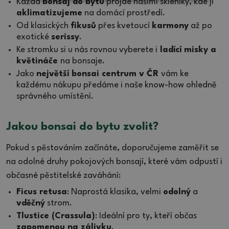
Každá
bonsaj do bytu
projde našimi skleníky, kde ji
aklimatizujeme
na domácí prostředí.
Od klasických
fikusů
přes kvetoucí
karmony
až po
exotické
serissy
.
Ke stromku si u nás rovnou vyberete i
ladící misky a
květináče
na bonsaje.
Jako
největší bonsai centrum v ČR
vám ke
každému nákupu předáme i naše know-how ohledně
správného umístění.
Jakou bonsai do bytu zvolit?
Pokud s pěstováním začínáte, doporučujeme zaměřit se
na odolné druhy pokojových bonsají, které vám odpustí i
občasné pěstitelské zaváhání:
Ficus retusa
: Naprostá klasika, velmi
odolný
a
vděčný
strom.
Tlustice (Crassula)
: Ideální pro ty, kteří občas
zapomenou na zálivku
.