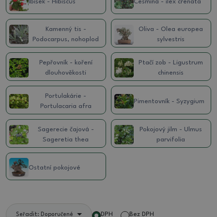
Ibišek - Hibiscus
Cesmína - ilex crenata
Kamenný tis -
Oliva - Olea europea
Podocarpus, nohoplod
sylvestris
Pepřovník - koření
Ptačí zob - Ligustrum
dlouhověkosti
chinensis
Portulakárie -
Pimentovník - Syzygium
Portulacaria afra
Sagerecie čajová -
Pokojový jilm - Ulmus
Sageretia thea
parvifolia
Ostatní pokojové
DPH
Bez DPH
Seřadit: Doporučené