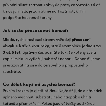
původní siluetu stromu (obvykle poté, co vyrostou 4 až
6 nových listů, je zakrátíme na 1 až 2 listy). Tím
podpoříte houstnutí koruny.
Jak často přesazovat bonsai?
Mladé, rychle rostoucí stromy vyžadují
přesazení
obvykle každé dva roky
, starší exempláře
jednou za
3 až 5 let
. Správný čas poznáte tak, že kořeny zcela
zaplní misku a vytlačují substrát nahoru. Doporučujeme
přesazovat na jaře do čerstvého a propustného
substrátu.
Co dělat když mi usychá bonsai?
Prvním krokem je zjistit příčinu. Nejčastěji jde o následek
úplného vyschnutí substrátu nebo naopak o uhnití
kořenů z přemokření. Pokud jsou větvičky pod kůrou