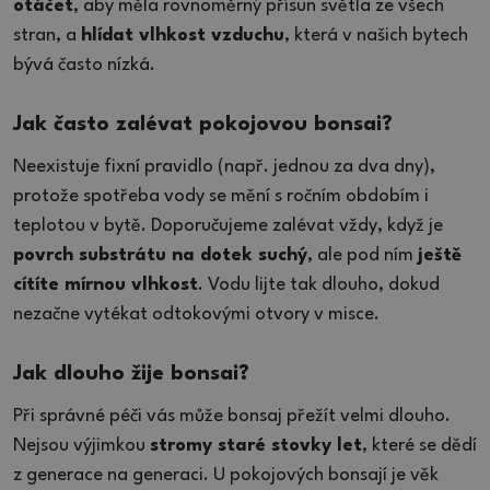
otáčet
, aby měla rovnoměrný přísun světla ze všech
stran, a
hlídat vlhkost vzduchu
, která v našich bytech
bývá často nízká.
Jak často zalévat pokojovou bonsai?
Neexistuje fixní pravidlo (např. jednou za dva dny),
protože spotřeba vody se mění s ročním obdobím i
teplotou v bytě. Doporučujeme zalévat vždy, když je
povrch substrátu na dotek suchý
, ale pod ním
ještě
cítíte mírnou vlhkost
. Vodu lijte tak dlouho, dokud
nezačne vytékat odtokovými otvory v misce.
Jak dlouho žije bonsai?
Při správné péči vás může bonsaj přežít velmi dlouho.
Nejsou výjimkou
stromy staré stovky let
, které se dědí
z generace na generaci. U pokojových bonsají je věk