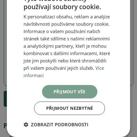
používají soubory cookie.
K personalizaci obsahu, reklam a analýze
návštěvnosti používáme soubory cookie.
Informace o vašem používání našich
stránek také sdílíme s našimi reklamními
Pepřovník - koření dlouhověkosti
Kamenný tis - Podocarpus,
nohoplod
a analytickými partnery, kteří je mohou
Pokojová bonsai -
Zantoxylum piperitum -
kombinovat s dalšími informacemi, které
Pokojová bonsai -
pepřovník
Podocarpus - Kamenný tis
jste jim poskytli nebo které shromáždili
SKU:
1577-PB26-2744
SKU:
1577-PB26-2741
při vašem používání jejich služeb.
Více
informací
5800 Kč
870 Kč
PŘIJMOUT VŠE
...
1
2
3
27
Zobrazit dalších 18 produktů
PŘIJMOUT NEZBYTNÉ
ZOBRAZIT PODROBNOSTI
Proč nakoupit pokojové bonsaje u nás?