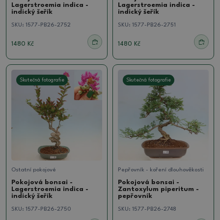
Lagerstroemia indica -
Lagerstroemia indica -
indický šeřík
indický šeřík
SKU:
1577-PB26-2752
SKU:
1577-PB26-2751
1480 Kč
1480 Kč
Skutečná fotografie
Skutečná fotografie
Ostatní pokojové
Pepřovník - koření dlouhověkosti
Pokojová bonsai -
Pokojová bonsai -
Lagerstroemia indica -
Zantoxylum piperitum -
indický šeřík
pepřovník
SKU:
1577-PB26-2750
SKU:
1577-PB26-2748