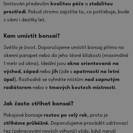
limitován především
kvalitou péče
a
stabilitou
prostředí
. Pokud stromu zajistíte to, co potřebuje, bude
s vámi i desítky let.
Kam umístit bonsai?
Světlo je život. Doporučujeme umístit bonsaj přímo na
okenní parapet nebo do jeho těsné blízkosti (maximálně
1 metr od okna). Ideální jsou
okna orientovaná na
východ
,
západ
nebo
jih
(zde s
opatrností na letní
úpal
). Rozhodně se vyhněte místům
nad zapnutým
radiátorem
nebo v
tmavých koutech místnosti
.
Jak často stříhat bonsai?
Pokojové bonsaje
rostou po celý rok
, proto je
stříháme
průběžně
. Doporučujeme provádět udržovací
řez (zakracování nových výhonů) vždy, když naruší