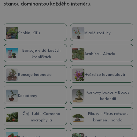
stanou dominantou každého interiéru.
Shohin, Kifu
Mladé rostliny
Bonsaje v dárkových
Arabica - Akacia
krabičkách
Bonsaje Indonesie
Hvězdice levandulová
Korkový buxus - Buxus
Kokedamy
harlandii
Čaj- fuki - Carmona
Fíkusy - Ficus retusa,
microphylla
kimmen , panda