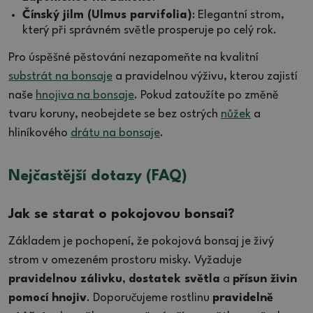
Čínský jilm (Ulmus parvifolia)
: Elegantní strom,
který při správném světle prosperuje po celý rok.
Pro úspěšné pěstování nezapomeňte na kvalitní
substrát na bonsaje
a pravidelnou výživu, kterou zajistí
naše
hnojiva na bonsaje
. Pokud zatoužíte po změně
tvaru koruny, neobejdete se bez ostrých
nůžek
a
hliníkového
drátu na bonsaje
.
Nejčastější dotazy (FAQ)
Jak se starat o pokojovou bonsai?
Základem je pochopení, že pokojová bonsaj je živý
strom v omezeném prostoru misky. Vyžaduje
pravidelnou zálivku
,
dostatek světla
a
přísun živin
pomocí hnojiv
. Doporučujeme rostlinu
pravidelně