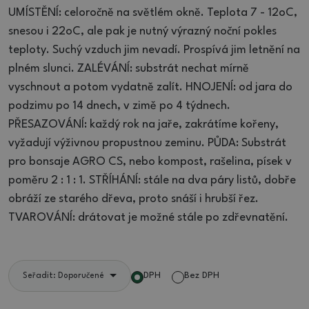
UMÍSTĚNÍ: celoročně na světlém okně. Teplota 7 - 12oC,
snesou i 22oC, ale pak je nutný výrazný noční pokles
teploty. Suchý vzduch jim nevadí. Prospívá jim letnění na
plném slunci. ZALÉVÁNÍ: substrát nechat mírně
vyschnout a potom vydatně zalít. HNOJENÍ: od jara do
podzimu po 14 dnech, v zimě po 4 týdnech.
PŘESAZOVÁNÍ: každý rok na jaře, zakrátíme kořeny,
vyžadují výživnou propustnou zeminu. PŮDA: Substrát
pro bonsaje AGRO CS, nebo kompost, rašelina, písek v
poměru 2 : 1 : 1. STŘÍHÁNÍ: stále na dva páry listů, dobře
obráží ze starého dřeva, proto snáší i hrubší řez.
TVAROVÁNÍ: drátovat je možné stále po zdřevnatění.
DPH
Bez DPH
Seřadit: Doporučené