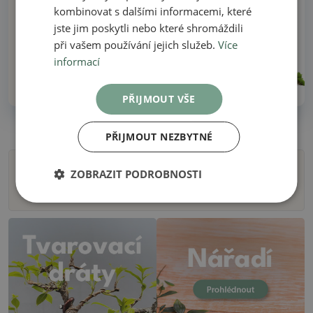
Vše skladem – žádné ilustrační fotografie
kombinovat s dalšími informacemi, které
jste jim poskytli nebo které shromáždili
Dodání do 48 hodin
při vašem používání jejich služeb.
Více
informací
Přes 30 let zkušeností!
PŘIJMOUT VŠE
PŘIJMOUT NEZBYTNÉ
ZOBRAZIT PODROBNOSTI
Filtry