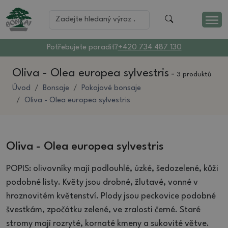
Potřebujete poradit?
+420 734 487 130
Oliva - Olea europea sylvestris
-
3 produktů
Úvod
Bonsaje
Pokojové bonsaje
Oliva - Olea europea sylvestris
Oliva - Olea europea sylvestris
POPIS: olivovníky mají podlouhlé, úzké, šedozelené, kůži
podobné listy. Květy jsou drobné, žlutavé, vonné v
hroznovitém květenství. Plody jsou peckovice podobné
švestkám, zpočátku zelené, ve zralosti černé. Staré
stromy mají rozryté, kornaté kmeny a sukovité větve.