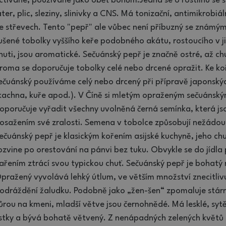
ctívané, používané jako oběť bohům.Jedná se o rostlinu se
ater, plic, sleziny, slinivky a CNS. Má tonizační, antimikrobiá
e střevech. Tento "pepř" ale vůbec není příbuzný se známý
ušené tobolky vyššího keře podobného akátu, rostoucího v jiho
huti, jsou aromatické. Sečuánský pepř je značně ostré, až chu
roma se doporučuje tobolky celé nebo drcené opražit. Ke k
ečuánský používáme celý nebo drcený při přípravě japonský
kachna, kuře apod.). V Číně si mletým opraženým sečuánským
oporučuje vyřadit všechny uvolněná černá semínka, která jsou
osažením své zralosti. Semena v tobolce způsobují nežádoucí 
ečuánský pepř je klasickým kořením asijské kuchyně, jeho ch
ozvine po orestování na pánvi bez tuku. Obvykle se do jídl
ařením ztrácí svou typickou chuť. Sečuánský pepř je bohatý na 
pražený vyvolává lehký útlum, ve větším množství znecitli
odráždění žaludku. Podobně jako „žen-šen“ zpomaluje stárnu
ůrou na kmeni, mladší větve jsou černohnědé. Má lesklé, sytě
ístky a bývá bohatě větvený. Z nenápadných zelených květů s