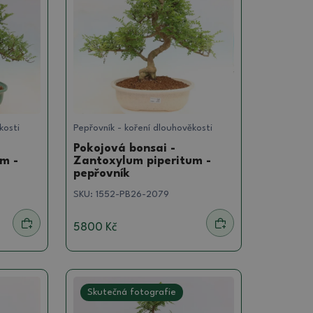
kosti
Pepřovník - koření dlouhověkosti
Pokojová bonsai -
m -
Zantoxylum piperitum -
pepřovník
SKU:
1552-PB26-2079
5800 Kč
Skutečná fotografie