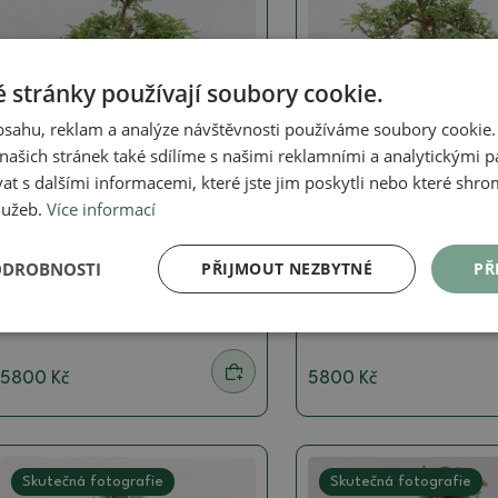
 stránky používají soubory cookie.
obsahu, reklam a analýze návštěvnosti používáme soubory cookie.
ašich stránek také sdílíme s našimi reklamními a analytickými par
 s dalšími informacemi, které jste jim poskytli nebo které shro
služeb.
Více informací
Pepřovník - koření dlouhověkosti
Pepřovník - koření dlouhově
Pokojová bonsai -
Pokojová bonsai -
ODROBNOSTI
PŘIJMOUT NEZBYTNÉ
PŘ
Zantoxylum piperitum -
Zantoxylum piperitu
pepřovník
pepřovník
SKU:
1552-PB26-2077
SKU:
1552-PB26-2078
5800 Kč
5800 Kč
Skutečná fotografie
Skutečná fotografie