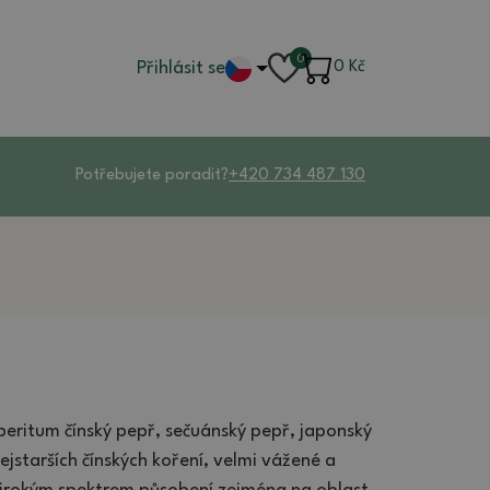
0
Přihlásit se
0
Kč
Potřebujete poradit?
+420 734 487 130
itum čínský pepř, sečuánský pepř, japonský
jstarších čínských koření, velmi vážené a