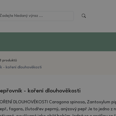
8 produktů
k - koření dlouhověkosti
epřovník - koření dlouhověkosti
OŘENÍ DLOUHOVĚKOSTI Caragona spinosa, Zantoxylum piper
epř, fagara, žlutodřev peprný, anýzový pepř Je to jedno z ne