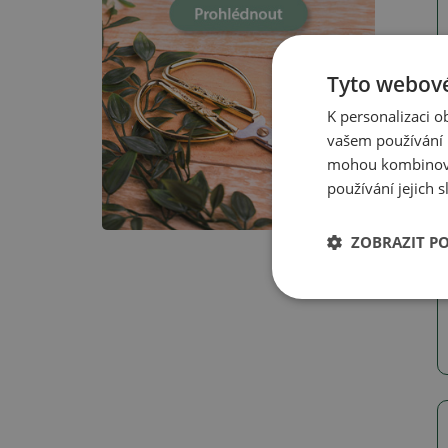
Tyto webové
K personalizaci 
vašem používání n
mohou kombinovat
používání jejich 
ZOBRAZIT P