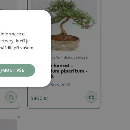
 Informace o
tnery, kteří je
máždili při vašem
kosti
Pepřovník - koření dlouhověkosti
Pokojová bonsai -
IJMOUT VŠE
m -
Zantoxylum piperitum -
pepřovník
SKU:
1552-PB26-2075
5800 Kč