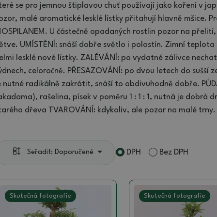
teré se pro jemnou štiplavou chuť používají jako koření v jap
ozor, malé aromatické lesklé lístky přitahují hlavně mšice. 
OSPILANEM. U částečně opadaných rostlin pozor na přelití, 
ětve. UMÍSTĚNÍ: snáší dobře světlo i polostín. Zimní teplota 
elmi lesklé nové lístky. ZALÉVÁNÍ: po vydatné zálivce necha
ýdnech, celoročně. PŘESAZOVÁNÍ: po dvou letech do sušší z
e nutné radikálně zakrátit, snáší to obdivuhodně dobře. PŮ
akadama), rašelina, písek v poměru 1 : 1 : 1, nutná je dobrá d
tarého dřeva TVAROVÁNÍ: kdykoliv, ale pozor na malé trny.
DPH
Bez DPH
Seřadit: Doporučené
Skutečná fotografie
Skutečná fotografie