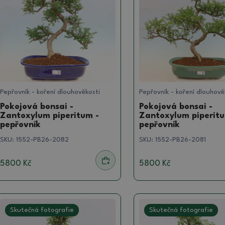
Pepřovník - koření dlouhověkosti
Pepřovník - koření dlouhově
Pokojová bonsai -
Pokojová bonsai -
Zantoxylum piperitum -
Zantoxylum piperitu
pepřovník
pepřovník
SKU:
1552-PB26-2082
SKU:
1552-PB26-2081
5800 Kč
5800 Kč
Skutečná fotografie
Skutečná fotografie