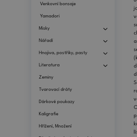
u
Venkovní bonsaje
j
Yamadori
v
s
Misky
c
Nářadí
a
s
Hnojiva, postřiky, pasty
(
Literatura
d
d
Zeminy
S
Tvarovací dráty
r
v
Dárkové poukazy
O
Kaligrafie
p
k
Hřížení, Množení
l