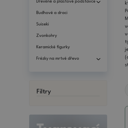
Dřevěné a plastové podstavce
k
P
Budhové a draci
M
Suiseki
v
v
Zvonkohry
t
Keramické figurky
j
(
Frézky na mrtvé dřevo
s
Filtry