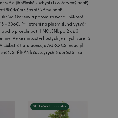
onské a jihočínské kuchyni (tzv. červený pepř).
Proti škůdcům včas stříkáme např.
uhnívají kořeny a potom zasychají některé
15 - 30oC. Při letnění na plném slunci vytváří
t trochu proschnout. HNOJENÍ: po 2 až 3
eminy. Velké množství hustých jemných kořenů
DA: Substrát pro bonsaje AGRO CS, nebo jíl
renáž. STŘÍHÁNÍ: často, rychlé obrůstá i ze
Skutečná fotografie