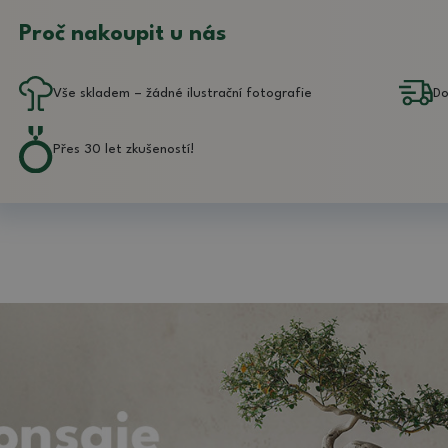
Proč nakoupit u nás
Vše skladem – žádné ilustrační fotografie
Do
Přes 30 let zkušeností!