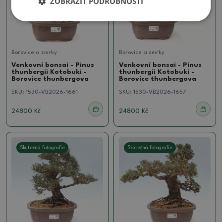
ZOBRAZIT PODROBNOSTI
Borovice a smrky
Borovice a smrky
Venkovní bonsai - Pinus
Venkovní bonsai - Pinus
thunbergii Kotobuki -
thunbergii Kotobuki -
Borovice thunbergova
Borovice thunbergova
SKU:
1530-VB2026-1661
SKU:
1530-VB2026-1657
24800 Kč
24800 Kč
Skutečná fotografie
Skutečná fotografie