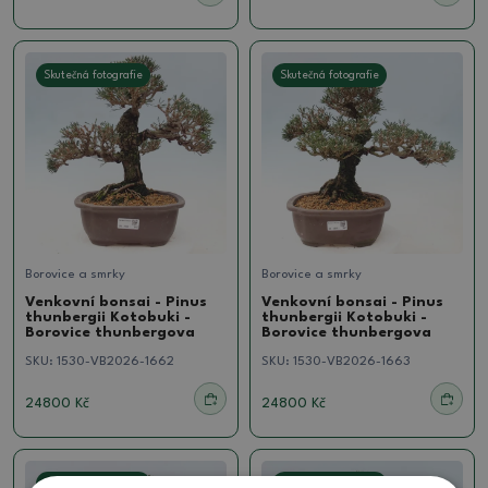
Skutečná fotografie
Skutečná fotografie
Borovice a smrky
Borovice a smrky
Venkovní bonsai - Pinus
Venkovní bonsai - Pinus
thunbergii Kotobuki -
thunbergii Kotobuki -
Borovice thunbergova
Borovice thunbergova
SKU:
1530-VB2026-1662
SKU:
1530-VB2026-1663
24800 Kč
24800 Kč
Skutečná fotografie
Skutečná fotografie