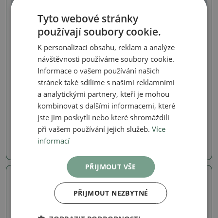
Tyto webové stránky
používají soubory cookie.
K personalizaci obsahu, reklam a analýze
návštěvnosti používáme soubory cookie.
Informace o vašem používání našich
stránek také sdílíme s našimi reklamními
Borovice a smrky
Borovice a smrky
a analytickými partnery, kteří je mohou
Venkovní bonsai - Pinus
Venkovní bonsai - Pinus
kombinovat s dalšími informacemi, které
thunbergii Kotobuki -
thunbergii Kotobuki -
Borovice thunbergova
Borovice thunbergova
jste jim poskytli nebo které shromáždili
SKU:
1530-VB2026-1659
SKU:
1530-VB2026-1656
při vašem používání jejich služeb.
Více
informací
24800 Kč
24800 Kč
PŘIJMOUT VŠE
Skutečná fotografie
Skutečná fotografie
PŘIJMOUT NEZBYTNÉ