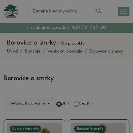
Potřebujete poradit?
+420 734 487 130
Borovice a smrky
-
103 produktů
Úvod
Bonsaje
Venkovní bonsaje
Borovice a smrky
Borovice a smrky
DPH
Bez DPH
Seřadit: Doporučené
Skutečná fotografie
Skutečná fotografie