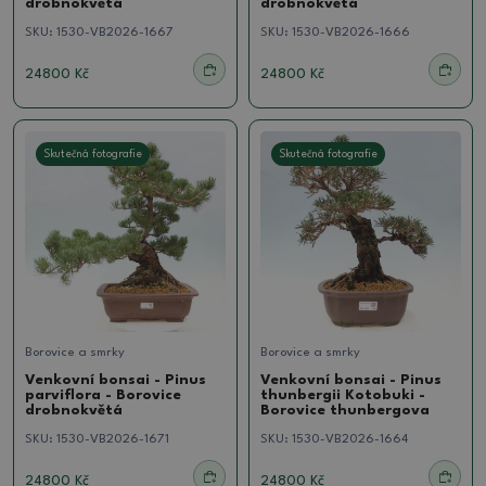
drobnokvětá
drobnokvětá
SKU:
1530-VB2026-1667
SKU:
1530-VB2026-1666
24800 Kč
24800 Kč
Skutečná fotografie
Skutečná fotografie
Borovice a smrky
Borovice a smrky
Venkovní bonsai - Pinus
Venkovní bonsai - Pinus
parviflora - Borovice
thunbergii Kotobuki -
drobnokvětá
Borovice thunbergova
SKU:
1530-VB2026-1671
SKU:
1530-VB2026-1664
24800 Kč
24800 Kč