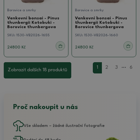
Borovice a smrky
Borovice a smrky
Venkovní bonsai - Pinus
Venkovní bonsai - Pinus
thunbergii Kotobuki -
thunbergii Kotobuki -
Borovice thunbergova
Borovice thunbergova
SKU:
1530-VB2026-1655
SKU:
1530-VB2026-1660
24800 Kč
24800 Kč
...
1
2
3
6
Zobrazit dalších 18 produktů
Proč nakoupit u nás
Vše skladem – žádné ilustrační fotografie