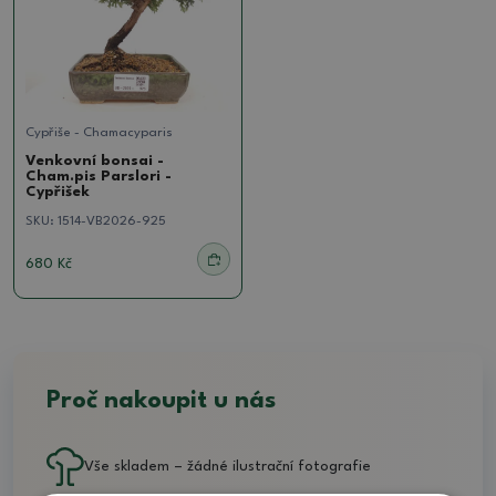
Cypřiše - Chamacyparis
Venkovní bonsai -
Cham.pis Parslori -
Cypřišek
SKU:
1514-VB2026-925
680 Kč
Proč nakoupit u nás
Vše skladem – žádné ilustrační fotografie