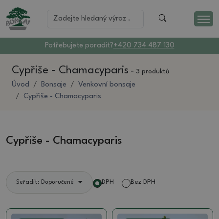
Potřebujete poradit?
+420 734 487 130
Cypřiše - Chamacyparis
-
3 produktů
Úvod
Bonsaje
Venkovní bonsaje
Cypřiše - Chamacyparis
Cypřiše - Chamacyparis
DPH
Bez DPH
Seřadit: Doporučené