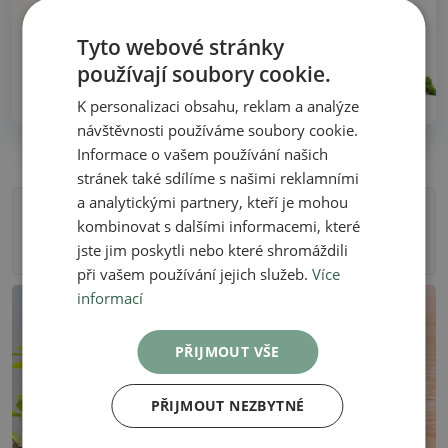
Dodání do 48 hodin
Tyto webové stránky
používají soubory cookie.
Přes 30 let zkušeností!
K personalizaci obsahu, reklam a analýze
návštěvnosti používáme soubory cookie.
Informace o vašem používání našich
stránek také sdílíme s našimi reklamními
a analytickými partnery, kteří je mohou
kombinovat s dalšími informacemi, které
Filtry
jste jim poskytli nebo které shromáždili
při vašem používání jejich služeb.
Více
informací
PŘIJMOUT VŠE
PŘIJMOUT NEZBYTNÉ