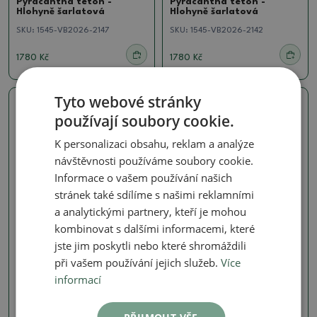
Pyracantha teton -
Pyracantha teton -
Hlohyně šarlatová
Hlohyně šarlatová
SKU:
1545-VB2026-2147
SKU:
1545-VB2026-2142
1780 Kč
1780 Kč
Tyto webové stránky
Skutečná fotografie
Skutečná fotografie
používají soubory cookie.
K personalizaci obsahu, reklam a analýze
návštěvnosti používáme soubory cookie.
Informace o vašem používání našich
stránek také sdílíme s našimi reklamními
a analytickými partnery, kteří je mohou
kombinovat s dalšími informacemi, které
Hlohy, Hlohyně - Crataegus,
Hlohy, Hlohyně - Crataegus,
jste jim poskytli nebo které shromáždili
pyracanta
pyracanta
při vašem používání jejich služeb.
Více
Venkovní bonsai -
Venkovní bonsai -
informací
Pyracantha teton -
Pyracantha teton -
Hlohyně šarlatová
Hlohyně šarlatová
SKU:
1545-VB2026-2141
SKU:
1545-VB2026-2139