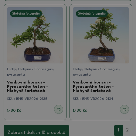
Skutečná fotografie
Skutečná fotografie
Hlohy, Hlohyně - Crataegus,
Hlohy, Hlohyně - Crataegus,
pyracanta
pyracanta
Venkovní bonsai -
Venkovní bonsai -
Pyracantha teton -
Pyracantha teton -
Hlohyně šarlatová
Hlohyně šarlatová
SKU:
1545-VB2026-2135
SKU:
1545-VB2026-2134
1780 Kč
1780 Kč
1
2
Zobrazit dalších 18 produktů