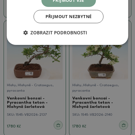
PŘIJMOUT VŠE
1780 Kč
1780 Kč
PŘIJMOUT NEZBYTNÉ
Skutečná fotografie
Skutečná fotografie
ZOBRAZIT PODROBNOSTI
Hlohy, Hlohyně - Crataegus,
Hlohy, Hlohyně - Crataegus,
pyracanta
pyracanta
Venkovní bonsai -
Venkovní bonsai -
Pyracantha teton -
Pyracantha teton -
Hlohyně šarlatová
Hlohyně šarlatová
SKU:
1545-VB2026-2137
SKU:
1545-VB2026-2140
1780 Kč
1780 Kč