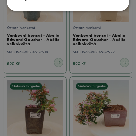
Ostatní venkovní
Ostatní venkovní
Venkovní bonsai - Abelia
Venkovní bonsai - Abelia
Edward Goucher - Abélie
Edward Goucher - Abélie
velkokvětá
velkokvětá
SKU:
1572-VB2026-2918
SKU:
1572-VB2026-2922
590 Kč
590 Kč
Skutečná fotografie
Skutečná fotografie