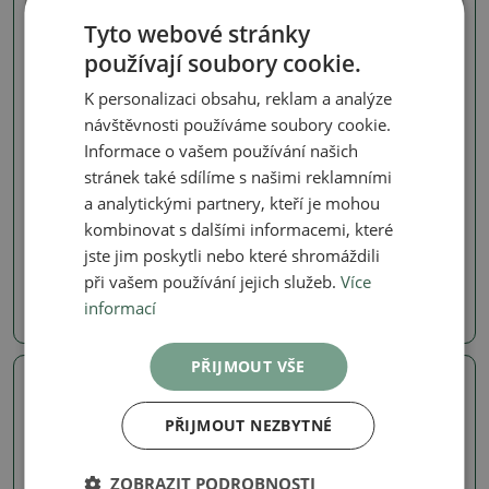
Tyto webové stránky
používají soubory cookie.
K personalizaci obsahu, reklam a analýze
návštěvnosti používáme soubory cookie.
Informace o vašem používání našich
stránek také sdílíme s našimi reklamními
Ostatní venkovní
Ostatní venkovní
a analytickými partnery, kteří je mohou
Venkovní bonsai - Rosa
Venkovní bonsai - Abelia
Kordes - růže
Edward Goucher - Abélie
kombinovat s dalšími informacemi, které
velkokvětá
jste jim poskytli nebo které shromáždili
SKU:
1576-VB2026-2994
SKU:
1572-VB2026-2921
při vašem používání jejich služeb.
Více
590 Kč
informací
590 Kč
PŘIJMOUT VŠE
Skutečná fotografie
Skutečná fotografie
PŘIJMOUT NEZBYTNÉ
ZOBRAZIT PODROBNOSTI