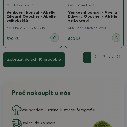
Ostatní venkovní
Ostatní venkovní
Venkovní bonsai - Abelia
Venkovní bonsai - Abelia
Edward Goucher - Abélie
Edward Goucher - Abélie
velkokvětá
velkokvětá
SKU:
1572-VB2026-2915
SKU:
1572-VB2026-2913
590 Kč
590 Kč
...
1
2
3
21
Zobrazit dalších 18 produktů
Proč nakoupit u nás
Vše skladem – žádné ilustrační fotografie
Dodání do 48 hodin