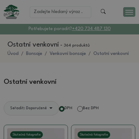
Potřebujete poradit?
+420 734 487 130
Ostatní venkovní
-
364 produktů
Úvod
Bonsaje
Venkovní bonsaje
Ostatní venkovní
Ostatní venkovní
DPH
Bez DPH
Seřadit: Doporučené
Skutečná fotografie
Skutečná fotografie