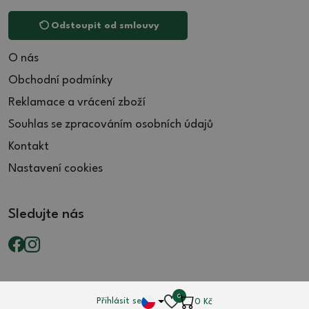
Odstoupit od smlouvy
O nás
Obchodní podmínky
Reklamace a vrácení zboží
Souhlas se zpracováním osobních údajů
Kontakt
Nastavení cookies
Sledujte nás
0
Přihlásit se
0
Kč