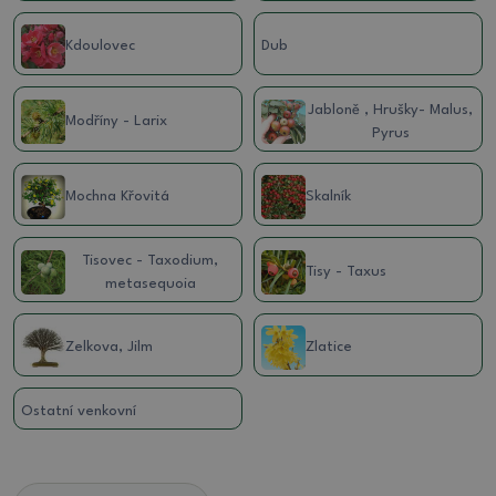
Kdoulovec
Dub
Jabloně , Hrušky- Malus,
Modříny - Larix
Pyrus
Mochna Křovitá
Skalník
Tisovec - Taxodium,
Tisy - Taxus
metasequoia
Zelkova, Jilm
Zlatice
Ostatní venkovní