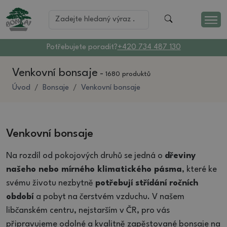
Potřebujete poradit?
+420 734 487 130
Venkovní bonsaje
-
1680 produktů
Úvod
Bonsaje
Venkovní bonsaje
Venkovní bonsaje
Na rozdíl od pokojových druhů se jedná o
dřeviny
našeho nebo mírného klimatického pásma
, které ke
svému životu nezbytně
potřebují střídání ročních
období
a pobyt na čerstvém vzduchu. V našem
libčanském centru, nejstarším v ČR, pro vás
připravujeme odolné a kvalitně zapěstované bonsaje na