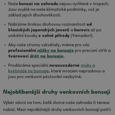
Naše
bonsai na zahradu
nejsou rychlené v tropech.
Jsou zvyklé na naše klimatické podmínky, což je
základ jejich dlouhověkosti.
Nabízíme širokou druhovou rozmanitost
od
klasických japonských javorů
a
borovic
až po
unikátní kousky
z volné přírody
(Yamadori).
Aby vaše stromy vzkvétaly, máme pro vás
profesionální
nůžky na bonsaje
pro precizní střih a
tvarovací
drát na bonsaje
.
Prodáváme speciální
mrazuvzdorné
misky a
květináče na bonsaje
, které mrazem neprasknou a
jsou pro venkovní pěstování nezbytné.
Nejoblíbenější druhy venkovních bonsají
Výběr závisí na tom, kolik slunce vaše zahrada či terasa
nabízí. Mezi nejvděčnější druhy venkovních bonsají patří: