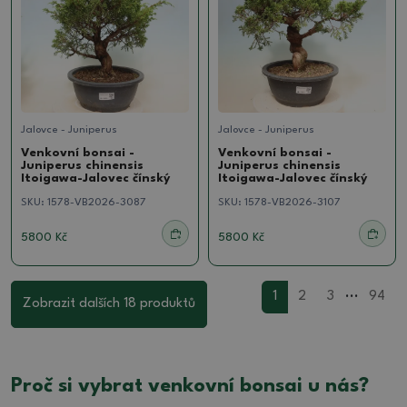
Jalovce - Juniperus
Jalovce - Juniperus
Venkovní bonsai -
Venkovní bonsai -
Juniperus chinensis
Juniperus chinensis
Itoigawa-Jalovec čínský
Itoigawa-Jalovec čínský
SKU:
1578-VB2026-3087
SKU:
1578-VB2026-3107
5800 Kč
5800 Kč
...
1
2
3
94
Zobrazit dalších 18 produktů
Proč si vybrat venkovní bonsai u nás?