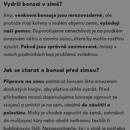
Vydrží bonsai v zimě?
Ano,
venkovní bonsaje
jsou
mrazuvzdorné
, ale
protože mají kořeny v malém objemu země,
vyžadují
naši pomoc
. Doporučujeme nenechávat je na prudkém
mrazivém větru a zimním slunci, které by mohlo rostlinu
vysušit.
Pokud jsou správně zazimované
, mrazy v
našich podmínkách bez problémů zvládnou.
Jak se starat o bonsai před zimou?
Příprava na zimu
začíná už koncem léta omezením
dusíkatých hnojiv, aby pletiva stihla vyzrát. Před
příchodem mrazů doporučujeme bonsaje vyjmout ze
stojanů a umístit je na zem, ideálně
do závětří a
polostínu
. Misky je vhodné zapustit do země, zahrabat
do mulčovací kůry nebo obalit netkanou textilií či
bublinkovou fólií. Nezapomínejte, že i v zimě je potřeba