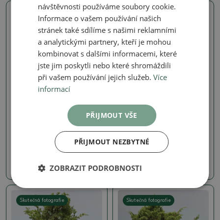
návštěvnosti používáme soubory cookie.
Informace o vašem používání našich
Skutečná fotografie
Skutečná fotografie
stránek také sdílíme s našimi reklamními
a analytickými partnery, kteří je mohou
kombinovat s dalšími informacemi, které
jste jim poskytli nebo které shromáždili
při vašem používání jejich služeb.
Více
informací
Jalovce - Juniperus
Jalovce - Juniperus
PŘIJMOUT VŠE
Venkovní bonsai -
Venkovní bonsai -
Juniperus chinensis
Juniperus chinensis
Itoigawa-Jalovec čínský
Itoigawa-Jalovec čínský
PŘIJMOUT NEZBYTNÉ
SKU:
1578-VB2026-3108
SKU:
1578-VB2026-3092
5800 Kč
5800 Kč
ZOBRAZIT PODROBNOSTI
Skutečná fotografie
Skutečná fotografie