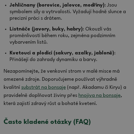
Jehličnany (borovice, jalovce, modříny)
: Jsou
symbolem síly a vytrvalosti. Vyžadují hodně slunce a
precizní práci s drátem.
Listnáče (javory, buky, habry)
: Okouzlí vás
proměnlivostí během roku, zejména podzimním
vybarvením listů.
Kvetoucí a plodící (sakury, azalky, jabloně)
:
Přinášejí do zahrady dynamiku a barvy.
Nezapomínejte, že venkovní strom v malé misce má
omezené zdroje. Doporučujeme používat výhradně
kvalitní
substrát na bonsaje
(např. Akadamu či Kiryu) a
pravidelně doplňovat živiny přes
hnojiva na bonsaje
,
která zajistí zdravý růst a bohaté kvetení.
Často kladené otázky (FAQ)