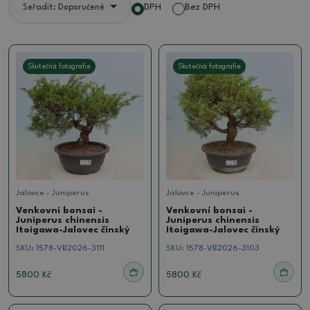
DPH
Bez DPH
Seřadit: Doporučené
Skutečná fotografie
Skutečná fotografie
Jalovce - Juniperus
Jalovce - Juniperus
Venkovní bonsai -
Venkovní bonsai -
Juniperus chinensis
Juniperus chinensis
Itoigawa-Jalovec čínský
Itoigawa-Jalovec čínský
SKU:
1578-VB2026-3111
SKU:
1578-VB2026-3103
5800 Kč
5800 Kč