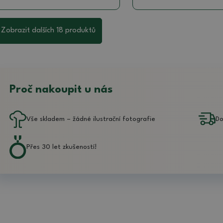
Zobrazit dalších 18 produktů
Proč nakoupit u nás
Vše skladem – žádné ilustrační fotografie
Do
Přes 30 let zkušeností!