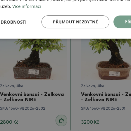
služeb.
Více informací
Skutečná fotografie
Skutečná fotografie
ODROBNOSTI
PŘIJMOUT NEZBYTNÉ
PŘ
Zelkova, Jilm
Zelkova, Jilm
Venkovní bonsai - Zelkova
Venkovní bonsai - Z
- Zelkova NIRE
- Zelkova NIRE
SKU:
1560-VB2026-2532
SKU:
1560-VB2026-2531
2800 Kč
3200 Kč