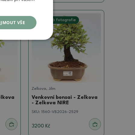
Skutečná fotografie
IJMOUT VŠE
Zelkova, Jilm
elkova
Venkovní bonsai - Zelkova
- Zelkova NIRE
SKU:
1560-VB2026-2529
3200 Kč