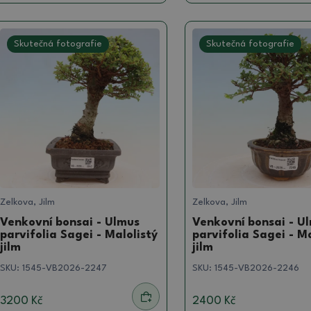
Skutečná fotografie
Skutečná fotografie
Zelkova, Jilm
Zelkova, Jilm
Venkovní bonsai - Ulmus
Venkovní bonsai - U
parvifolia Sagei - Malolistý
parvifolia Sagei - Ma
jilm
jilm
SKU:
1545-VB2026-2247
SKU:
1545-VB2026-2246
3200 Kč
2400 Kč