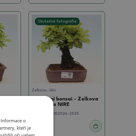
Skutečná fotografie
Zelkova, Jilm
elkova
Venkovní bonsai - Zelkova
- Zelkova NIRE
SKU:
1560-VB2026-2535
 Informace o
tnery, kteří je
2800 Kč
máždili při vašem