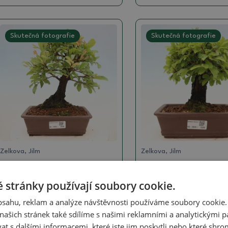
Skutečná fotografie
Skutečná fotografie
Zelkova, Jilm
Zelkova, Jilm
Venkovní bonsai - Zelkova
Venkovní bonsai - Z
- Zelkova NIRE
- Zelkova NIRE
 stránky používají soubory cookie.
SKU:
1560-VB2026-2536
SKU:
1560-VB2026-2534
obsahu, reklam a analýze návštěvnosti používáme soubory cookie.
ašich stránek také sdílíme s našimi reklamními a analytickými par
2400 Kč
2800 Kč
 s dalšími informacemi, které jste jim poskytli nebo které shro