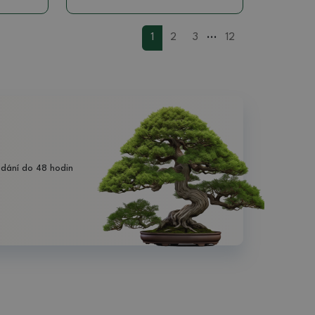
...
1
2
3
12
dání do 48 hodin