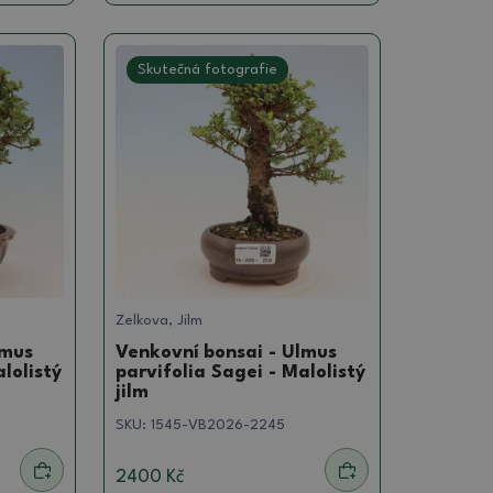
Skutečná fotografie
Zelkova, Jilm
lmus
Venkovní bonsai - Ulmus
lolistý
parvifolia Sagei - Malolistý
jilm
SKU:
1545-VB2026-2245
2400 Kč