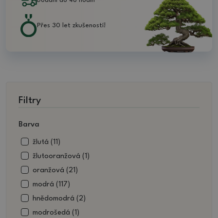
Dodání do 48 hodin
Přes 30 let zkušeností!
Filtry
Barva
žlutá (11)
žlutooranžová (1)
oranžová (21)
modrá (117)
hnědomodrá (2)
modrošedá (1)