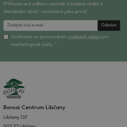
28.5 (1)
22 (9)
Přihlaste se k odběru novinek a budete vědět o
29 (2)
23 (1)
zlevněném zboží i novinkách jako první!
29.5 (3)
23.5 (3)
Odeslat
30 (2)
24 (12)
30.5 (4)
24.5 (15)
Souhlasím se zpracováním
osobních údajů
pro
31.5 (8)
25 (4)
marketingové účely. *
32 (6)
25.5 (4)
32.5 (3)
26 (11)
36 (2)
26.5 (3)
27.5 (2)
28 (3)
28.5 (3)
29 (1)
Bonsai Centrum Libčany
30 (1)
Libčany 137
503 22 Libčany