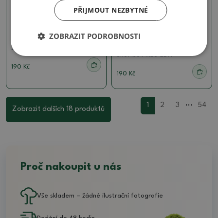
PŘIJMOUT NEZBYTNÉ
Misky plynová pec 1240 °C
Misky plynová pec 1240 °C
Keramická bonsai miska
Keramická bonsai miska
ZOBRAZIT PODROBNOSTI
10,5 x 8 x 4 cm, barva šedá
10,5 x 8 x 4 cm, barva
kovová
SKU:
1564-M26-2298
SKU:
1564-M26-2297
190 Kč
190 Kč
...
1
2
3
54
Zobrazit dalších 18 produktů
Proč nakoupit u nás
Vše skladem – žádné ilustrační fotografie