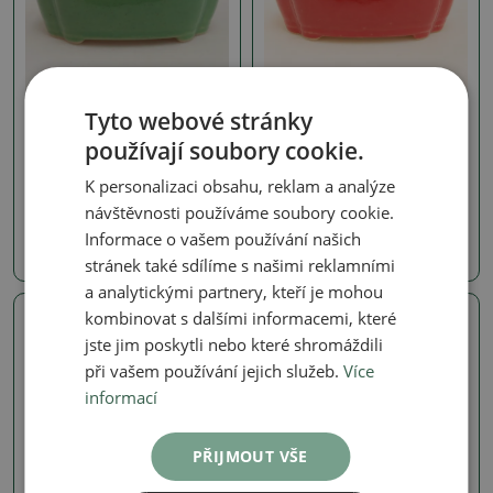
Tyto webové stránky
Misky plynová pec 1240 °C
Misky plynová pec 1240 °C
používají soubory cookie.
Keramická bonsai miska
Keramická bonsai miska
10,5 x 8 x 4 cm, barva
10,5 x 8 x 4 cm, barva
zelená
červená
K personalizaci obsahu, reklam a analýze
SKU:
1564-M26-2300
SKU:
1564-M26-2299
návštěvnosti používáme soubory cookie.
Informace o vašem používání našich
190 Kč
190 Kč
stránek také sdílíme s našimi reklamními
a analytickými partnery, kteří je mohou
kombinovat s dalšími informacemi, které
Skutečná fotografie
Skutečná fotografie
jste jim poskytli nebo které shromáždili
při vašem používání jejich služeb.
Více
informací
PŘIJMOUT VŠE