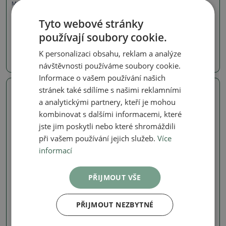
Misky
Misky
Miska 8 x 6 x 3 cm barva
Miska 8 x 6 x 3,5 cm barva
Tyto webové stránky
modrá
modrá
používají soubory cookie.
SKU:
1536-BC25-SG-80
SKU:
1536-BC25-SG-77
K personalizaci obsahu, reklam a analýze
120 Kč
120 Kč
návštěvnosti používáme soubory cookie.
Informace o vašem používání našich
stránek také sdílíme s našimi reklamními
Skutečná fotografie
Skutečná fotografie
a analytickými partnery, kteří je mohou
kombinovat s dalšími informacemi, které
jste jim poskytli nebo které shromáždili
při vašem používání jejich služeb.
Více
informací
PŘIJMOUT VŠE
Misky
Misky
Miska 27 x 27 x 24,5 cm
Miska 21 x 21 x 20 cm
PŘIJMOUT NEZBYTNÉ
barva hnědá
barva hnědá
SKU:
1536-BC25-SN-77B
SKU:
1536-BC25-SN-77A