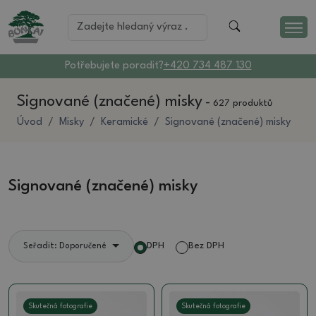
Potřebujete poradit?
+420 734 487 130
Signované (značené) misky
-
627 produktů
Úvod
Misky
Keramické
Signované (značené) misky
Signované (značené) misky
DPH
Bez DPH
Seřadit: Doporučené
Skutečná fotografie
Skutečná fotografie