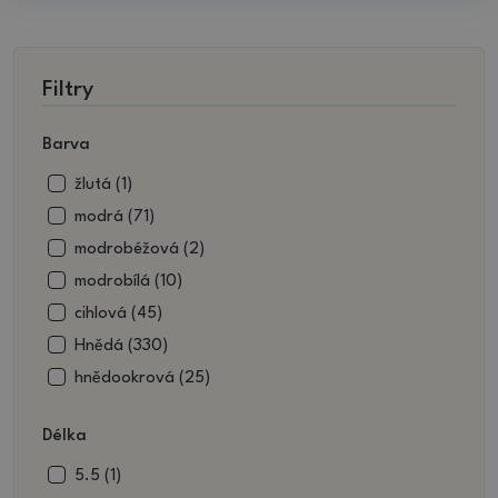
Filtry
Barva
žlutá (1)
modrá (71)
modrobéžová (2)
modrobílá (10)
cihlová (45)
Hnědá (330)
hnědookrová (25)
hnědočervená (5)
Délka
barva (1)
černá (18)
5.5 (1)