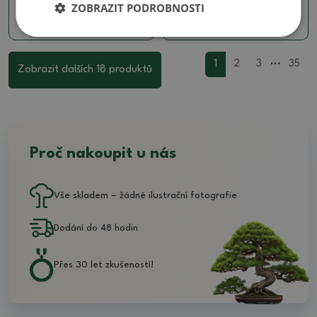
ZOBRAZIT PODROBNOSTI
490 Kč
390 Kč
...
1
2
3
35
Zobrazit dalších 18 produktů
Proč nakoupit u nás
Vše skladem – žádné ilustrační fotografie
Dodání do 48 hodin
Přes 30 let zkušeností!