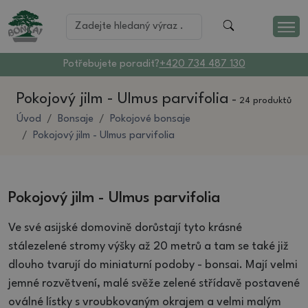
Potřebujete poradit?
+420 734 487 130
Pokojový jilm - Ulmus parvifolia
-
24 produktů
Úvod
Bonsaje
Pokojové bonsaje
Pokojový jilm - Ulmus parvifolia
Pokojový jilm - Ulmus parvifolia
Ve své asijské domovině dorůstají tyto krásné
stálezelené stromy výšky až 20 metrů a tam se také již
dlouho tvarují do miniaturní podoby - bonsai. Mají velmi
jemné rozvětvení, malé svěže zelené střídavě postavené
oválné lístky s vroubkovaným okrajem a velmi malým