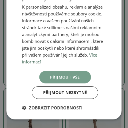
K personalizaci obsahu, reklam a analýze
návštěvnosti používáme soubory cookie.
Informace o vašem používání našich
stránek také sdílíme s našimi reklamními
a analytickými partnery, kteří je mohou
kombinovat s dalšími informacemi, které
Pokojový jilm - Ulmus parvifolia
Pokojový jilm - Ulmus parvifolia
jste jim poskytli nebo které shromáždili
při vašem používání jejich služeb.
Více
Pokojová bonsai - Ulmus
Pokojová bonsai - Ulmus
parvifolia - Malolistý jilm
parvifolia - Malolistý jilm
informací
SKU:
1550-PB26-1922
SKU:
1550-PB26-1920
PŘIJMOUT VŠE
390 Kč
390 Kč
PŘIJMOUT NEZBYTNÉ
Skutečná fotografie
Skutečná fotografie
ZOBRAZIT PODROBNOSTI