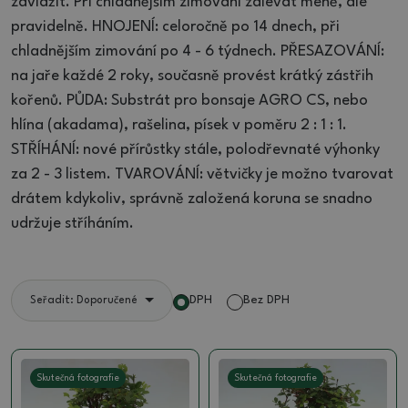
zavlažit. Při chladnějším zimování zalévat méně, ale
pravidelně. HNOJENÍ: celoročně po 14 dnech, při
chladnějším zimování po 4 - 6 týdnech. PŘESAZOVÁNÍ:
na jaře každé 2 roky, současně provést krátký zástřih
kořenů. PŮDA: Substrát pro bonsaje AGRO CS, nebo
hlína (akadama), rašelina, písek v poměru 2 : 1 : 1.
STŘÍHÁNÍ: nové přírůstky stále, polodřevnaté výhonky
za 2 - 3 listem. TVAROVÁNÍ: větvičky je možno tvarovat
drátem kdykoliv, správně založená koruna se snadno
udržuje stříháním.
DPH
Bez DPH
Seřadit: Doporučené
Skutečná fotografie
Skutečná fotografie