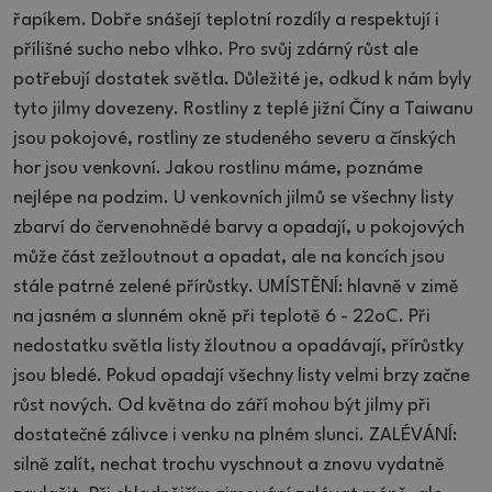
řapíkem. Dobře snášejí teplotní rozdíly a respektují i
přílišné sucho nebo vlhko. Pro svůj zdárný růst ale
potřebují dostatek světla. Důležité je, odkud k nám byly
tyto jilmy dovezeny. Rostliny z teplé jižní Číny a Taiwanu
jsou pokojové, rostliny ze studeného severu a čínských
hor jsou venkovní. Jakou rostlinu máme, poznáme
nejlépe na podzim. U venkovních jilmů se všechny listy
zbarví do červenohnědé barvy a opadají, u pokojových
může část zežloutnout a opadat, ale na koncích jsou
stále patrné zelené přírůstky. UMÍSTĚNÍ: hlavně v zimě
na jasném a slunném okně při teplotě 6 - 22oC. Při
nedostatku světla listy žloutnou a opadávají, přírůstky
jsou bledé. Pokud opadají všechny listy velmi brzy začne
růst nových. Od května do září mohou být jilmy při
dostatečné zálivce i venku na plném slunci. ZALÉVÁNÍ:
silně zalít, nechat trochu vyschnout a znovu vydatně