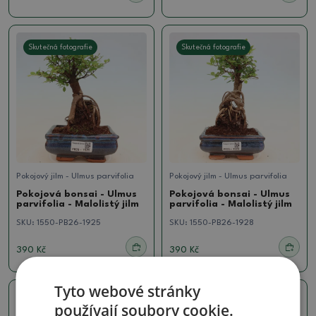
Skutečná fotografie
Skutečná fotografie
Pokojový jilm - Ulmus parvifolia
Pokojový jilm - Ulmus parvifolia
Pokojová bonsai - Ulmus
Pokojová bonsai - Ulmus
parvifolia - Malolistý jilm
parvifolia - Malolistý jilm
SKU:
1550-PB26-1925
SKU:
1550-PB26-1928
390 Kč
390 Kč
Tyto webové stránky
Skutečná fotografie
Skutečná fotografie
používají soubory cookie.