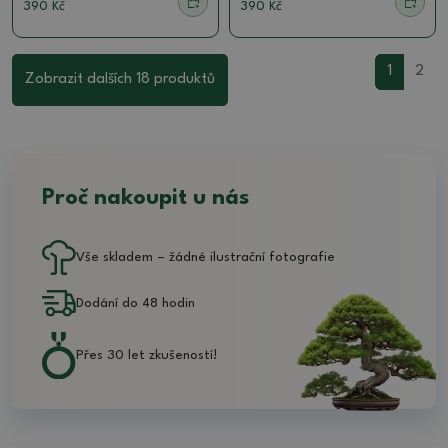
390 Kč
390 Kč
1
2
Zobrazit dalších 18 produktů
Proč nakoupit u nás
Vše skladem – žádné ilustrační fotografie
Dodání do 48 hodin
Přes 30 let zkušeností!