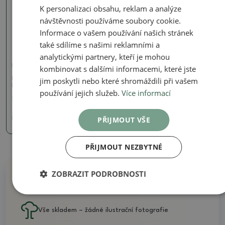
K personalizaci obsahu, reklam a analýze
Skutečná fotografie
návštěvnosti používáme soubory cookie.
Informace o vašem používání našich stránek
také sdílíme s našimi reklamními a
analytickými partnery, kteří je mohou
Podmisky - plast
kombinovat s dalšími informacemi, které jste
Bonsai podmiska plast
jim poskytli nebo které shromáždili při vašem
PP-3 - 11 x 8 x 1,5 cm
používání jejich služeb.
Více informací
SKU:
pp-3
PŘIJMOUT VŠE
8 Kč
PŘIJMOUT NEZBYTNÉ
ZOBRAZIT PODROBNOSTI
Proč nakoupit u nás
Vše skladem – žádné ilustrační fotografie