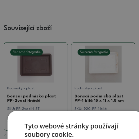
Související zboží
Skutečná fotografie
Skutečná fotografie
Podmisky - plast
Podmisky - plast
Bonsai podmiska plast
Bonsai podmiska plast
PP-2vacl Hnědá
PP-1 bílá 15 x 11 x 1,8 cm
SKU:
PP-2vaclH-ST
SKU:
920-PP-1 bílá
20 Kč
1 Kč
Tyto webové stránky používají
soubory cookie.