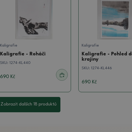
Kaligrafie
Kaligrafie
Kaligrafie - Roháči
Kaligrafie - Pohled d
krajiny
SKU:
1274-KL440
SKU:
1274-KL446
690 Kč
690 Kč
Zobrazit dalších 18 produktů