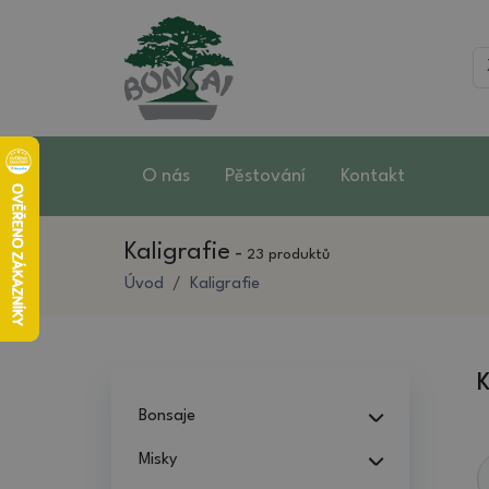
O nás
Pěstování
Kontakt
Kaligrafie
-
23 produktů
Úvod
Kaligrafie
K
Bonsaje
Misky