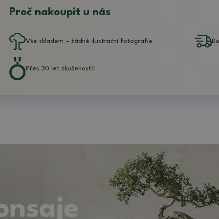
Proč nakoupit u nás
Vše skladem – žádné ilustrační fotografie
Do
Přes 30 let zkušeností!