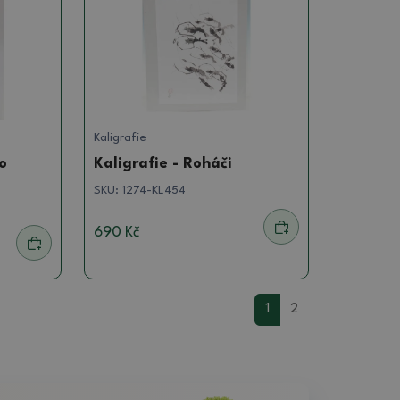
Kaligrafie
o
Kaligrafie - Roháči
SKU:
1274-KL454
690 Kč
1
2