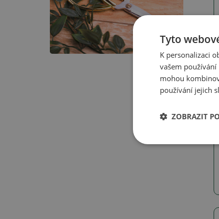
Tyto webové
K personalizaci 
vašem používání n
mohou kombinovat
používání jejich 
ZOBRAZIT P