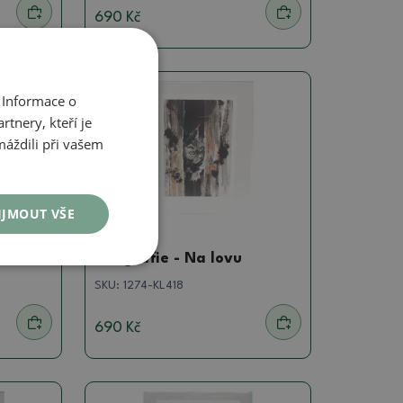
690 Kč
 Informace o
tnery, kteří je
máždili při vašem
IJMOUT VŠE
Kaligrafie
Kaligrafie - Na lovu
SKU:
1274-KL418
690 Kč