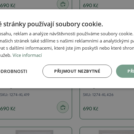
690 Kč
690 Kč
 stránky používají soubory cookie.
obsahu, reklam a analýze návštěvnosti používáme soubory cookie.
ašich stránek také sdílíme s našimi reklamními a analytickými par
 s dalšími informacemi, které jste jim poskytli nebo které shro
služeb.
Více informací
ODROBNOSTI
PŘIJMOUT NEZBYTNÉ
PŘ
Kaligrafie
Kaligrafie
Kaligrafie - Odraz
Kaligrafie - Bažina
SKU:
1274-KL419
SKU:
1274-KL426
690 Kč
690 Kč