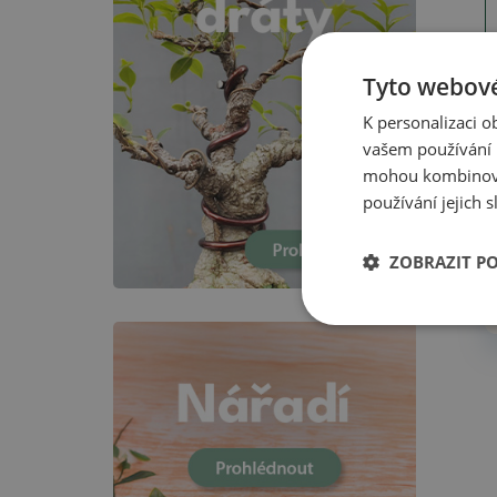
Tyto webové
K personalizaci 
vašem používání n
mohou kombinovat
používání jejich 
ZOBRAZIT P