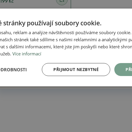
199 Kč
 stránky používají soubory cookie.
obsahu, reklam a analýze návštěvnosti používáme soubory cookie.
Proč nakoupit u nás
ašich stránek také sdílíme s našimi reklamními a analytickými par
 s dalšími informacemi, které jste jim poskytli nebo které shro
služeb.
Více informací
Vše skladem – žádné ilustrační fotografie
Do
ODROBNOSTI
PŘIJMOUT NEZBYTNÉ
PŘ
Přes 30 let zkušeností!