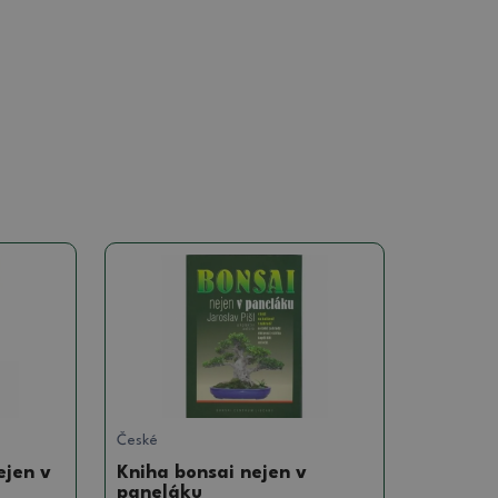
České
ejen v
Kniha bonsai nejen v
paneláku