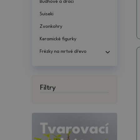
Budhové a draci
Suiseki
Zvonkohry
Keramické figurky
Frézky na mrtvé dřevo
Filtry