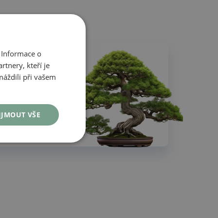
 Informace o
tnery, kteří je
máždili při vašem
dání do 48 hodin
IJMOUT VŠE