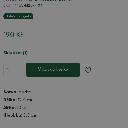
SKU:
1463-M25-7104
Skutečná fotografie
190
Kč
Skladem (1)
Vložit do košíku
Barva:
modrá
Délka:
12.5 cm
Šířka:
10 cm
Hloubka:
3.5 cm