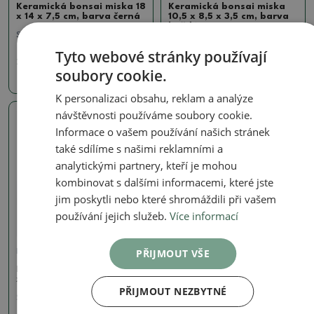
Keramická bonsai miska 18
Keramická bonsai miska
x 14 x 7,5 cm, barva černá
10,5 x 8,5 x 3,5 cm, barva
hnědá
SKU:
1494-M26-591
SKU:
1494-M26-638
Tyto webové stránky používají
290 Kč
soubory cookie.
190 Kč
K personalizaci obsahu, reklam a analýze
návštěvnosti používáme soubory cookie.
Skutečná fotografie
Informace o vašem používání našich stránek
také sdílíme s našimi reklamními a
analytickými partnery, kteří je mohou
kombinovat s dalšími informacemi, které jste
jim poskytli nebo které shromáždili při vašem
používání jejich služeb.
Více informací
PŘIJMOUT VŠE
Misky plynová pec 1240 °C
Keramická bonsai miska 17
x 17 x 7 cm, barva kovová
PŘIJMOUT NEZBYTNÉ
SKU:
1505-M26-845