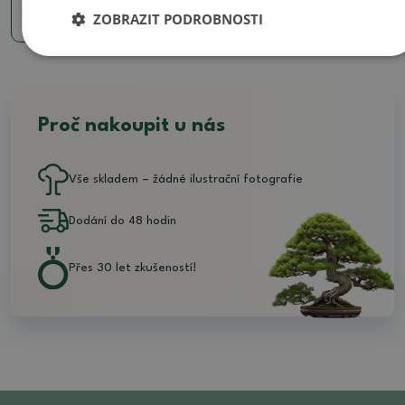
390 Kč
ZOBRAZIT PODROBNOSTI
Proč nakoupit u nás
Vše skladem – žádné ilustrační fotografie
Dodání do 48 hodin
Přes 30 let zkušeností!