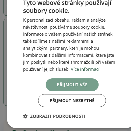
Tyto webové stránky používají
150 Kč
190 Kč
soubory cookie.
K personalizaci obsahu, reklam a analýze
návštěvnosti používáme soubory cookie.
Skutečná fotografie
Informace o vašem používání našich stránek
také sdílíme s našimi reklamními a
analytickými partnery, kteří je mohou
kombinovat s dalšími informacemi, které jste
jim poskytli nebo které shromáždili při vašem
Misky plynová pec 1240 °C
používání jejich služeb.
Více informací
Keramická bonsai miska
9,5 x 7 x 2,5 cm, barva
kovová
PŘIJMOUT VŠE
SKU:
797-T211165
190 Kč
PŘIJMOUT NEZBYTNÉ
ZOBRAZIT PODROBNOSTI