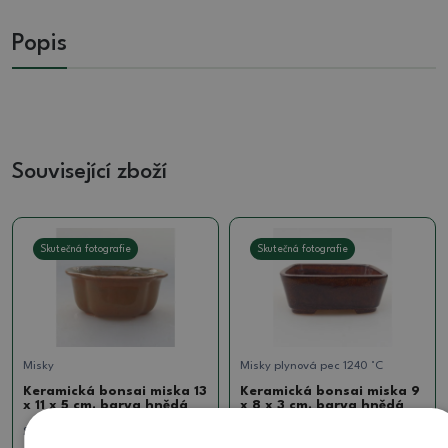
Popis
Související zboží
Skutečná fotografie
Skutečná fotografie
Misky
Misky plynová pec 1240 °C
Keramická bonsai miska 13
Keramická bonsai miska 9
x 11 x 5 cm, barva hnědá
x 8 x 3 cm, barva hnědá
SKU:
595-T203029
SKU:
786-T21598