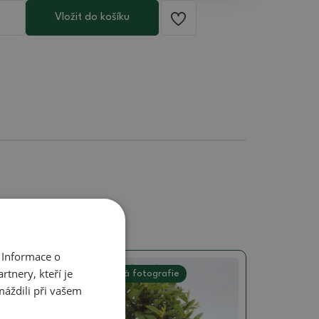
Vložit do košíku
 Informace o
tnery, kteří je
Skutečná fotografie
máždili při vašem