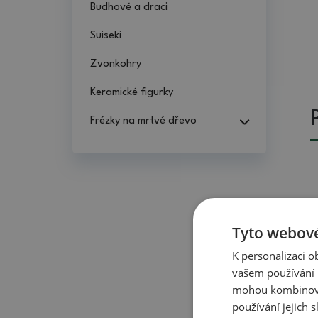
Budhové a draci
Suiseki
Zvonkohry
Keramické figurky
Frézky na mrtvé dřevo
Tyto webové
K personalizaci 
vašem používání n
mohou kombinovat
používání jejich 