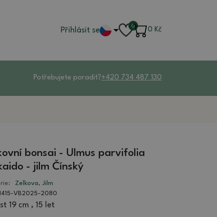
0
Přihlásit se
0
Kč
Potřebujete poradit?
+420 734 487 130
ovní bonsai - Ulmus parvifolia
aido - jilm Čínský
rie:
Zelkova, Jilm
1415-VB2025-2080
st 19 cm , 15 let