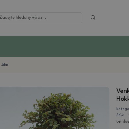
 Jilm
Venk
Hokk
Katego
SKU:
veliko