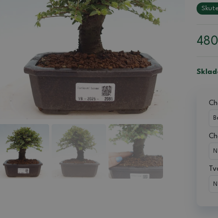
Skute
48
Sklad
Ch
Ch
Tv