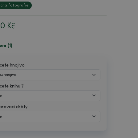
čná fotografie
00
Kč
em (1)
cete hnojivo
cete knihu ?
arovací dráty