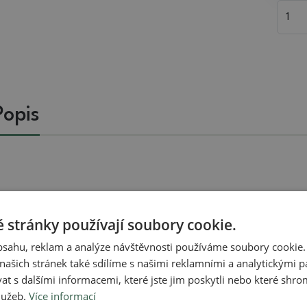
Popis
Související zboží
 stránky používají soubory cookie.
obsahu, reklam a analýze návštěvnosti používáme soubory cookie.
ašich stránek také sdílíme s našimi reklamními a analytickými par
Skutečná fotografie
Skutečná fotografie
 s dalšími informacemi, které jste jim poskytli nebo které shro
služeb.
Více informací