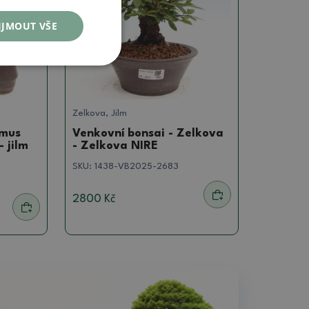
IJMOUT VŠE
Zelkova, Jilm
lmus
Venkovní bonsai - Zelkova
 jilm
- Zelkova NIRE
SKU:
1438-VB2025-2683
2800 Kč