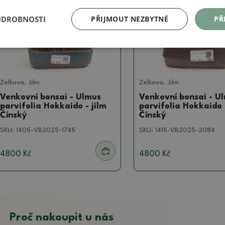
ODROBNOSTI
PŘIJMOUT NEZBYTNÉ
PŘ
Zelkova, Jilm
Zelkova, Jilm
Venkovní bonsai - Ulmus
Venkovní bonsai - U
parvifolia Hokkaido - jilm
parvifolia Hokkaido -
Čínský
Čínský
SKU:
1405-VB2025-1745
SKU:
1415-VB2025-2084
4800 Kč
4800 Kč
Proč nakoupit u nás